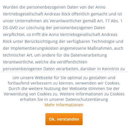
Wurden die personenbezogenen Daten von der Anno
Vertriebsgesellschaft Andreas Röck öffentlich gemacht und ist
unser Unternehmen als Verantwortlicher gemäß Art. 17 Abs. 1
DS-GVO zur Löschung der personenbezogenen Daten
verpflichtet, so trifft die Anno Vertriebsgesellschaft Andreas
Röck unter Berücksichtigung der verfügbaren Technologie und
der Implementierungskosten angemessene Maßnahmen, auch
technischer Art, um andere für die Datenverarbeitung
Verantwortliche, welche die veröffentlichten
personenbezogenen Daten verarbeiten, darüber in Kenntnis zu
setzen, dass die betroffene Person von diesen anderen für die
Um unsere Webseite für Sie optimal zu gestalten und
Datenverarbeitung Verantwortlichen die Löschung sämtlicher
fortlaufend verbessern zu können, verwenden wir Cookies.
Durch die weitere Nutzung der Webseite stimmen Sie der
Links zu diesen personenbezogenen Daten oder von Kopien
Verwendung von Cookies zu. Weitere Informationen zu Cookies
oder Replikationen dieser personenbezogenen Daten verlangt
erhalten Sie in unserer Datenschutzerklärung
hat, soweit die Verarbeitung nicht erforderlich ist. Der
Mehr Informationen
Mitarbeiter der Anno Vertriebsgesellschaft Andreas Röck wird
im Einzelfall das Notwendige veranlassen.
Ok, verstanden